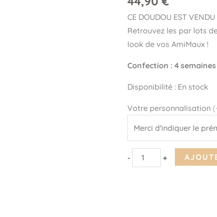
44,90
€
-
CE DOUDOU EST VENDU 
L'Oursein
Retrouvez les par lots de
look de vos AmiMaux !
Confection : 4 semaines
Disponibilité :
En stock
Votre personnalisation
(
AJOUTE
-
+