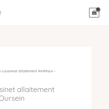
 coussinet allaitement AmiMaux –
inet allaitement
Oursein